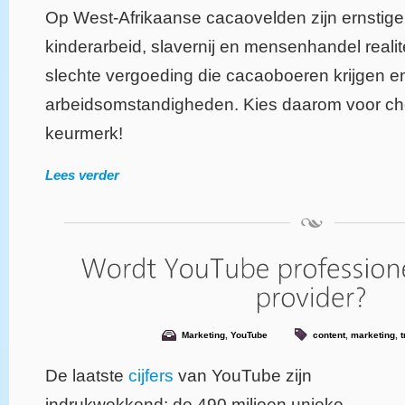
Op West-Afrikaanse cacaovelden zijn ernstig
kinderarbeid, slavernij en mensenhandel realite
slechte vergoeding die cacaoboeren krijgen e
arbeidsomstandigheden. Kies daarom voor ch
keurmerk!
Lees verder
Marketing
,
YouTube
content
,
marketing
,
t
De laatste
cijfers
van YouTube zijn
indrukwekkend: de 490 miljoen unieke